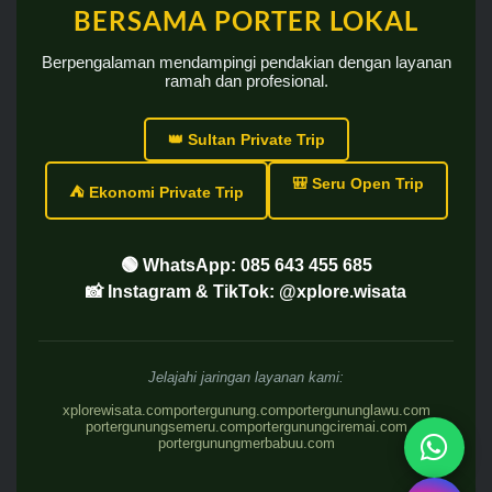
BERSAMA PORTER LOKAL
Berpengalaman mendampingi pendakian dengan layanan
ramah dan profesional.
👑 Sultan Private Trip
🎒 Seru Open Trip
⛺ Ekonomi Private Trip
🟢 WhatsApp: 085 643 455 685
📸 Instagram & TikTok: @xplore.wisata
Jelajahi jaringan layanan kami:
xplorewisata.com
portergunung.com
portergununglawu.com
portergunungsemeru.com
portergunungciremai.com
portergunungmerbabuu.com