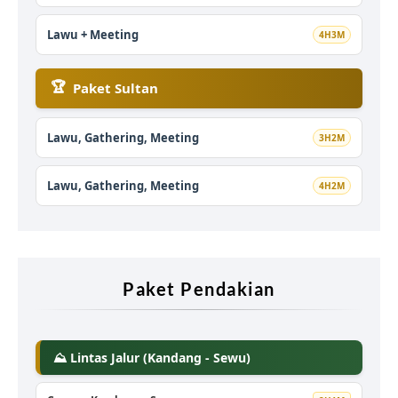
Lawu + Meeting
4H3M
🏆
Paket Sultan
Lawu, Gathering, Meeting
3H2M
Lawu, Gathering, Meeting
4H2M
Paket Pendakian
⛰️ Lintas Jalur (Kandang - Sewu)